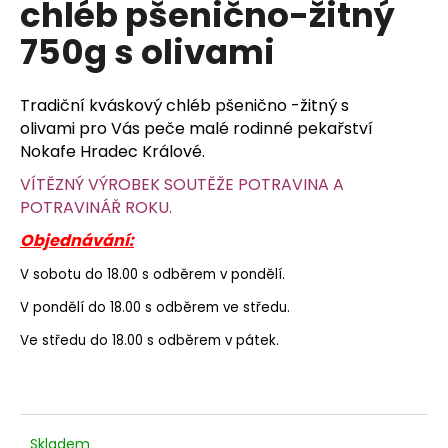
chléb pšenično-žitný
a
750g s olivami
j
í
t
Tradiční kváskový chléb pšenično -žitný s
?
olivami pro Vás peče malé rodinné pekařství
Nokafe Hradec Králové.
VÍTĚZNÝ VÝROBEK SOUTĚŽE POTRAVINA A
POTRAVINÁŘ ROKU.
HLEDAT
Objednávání:
V sobotu do 18.00 s odběrem v pondělí.
V pondělí do 18.00 s odběrem ve středu.
D
o
Ve středu do 18.00 s odběrem v pátek.
p
o
r
u
Skladem