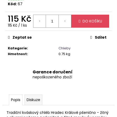
č
Kód:
67
u
j
115 Kč
e
DO KOŠÍKU
m
Měrná
115 Kč / 1 ks
e
cena:
Zeptat se
Sdílet
SUŠENKA
Kategorie
:
Chleby
COOKIES
NOKAFE
Hmotnost
:
0.75 kg
-
FERRERO
ROCHER
(OSOBNÍ
Garance doručení
ODBĚR)
nepoškozeného zboží
150
Kč
Popis
Diskuze
Tradiční kváskový chléb Hradec Králové pšenično - žitný